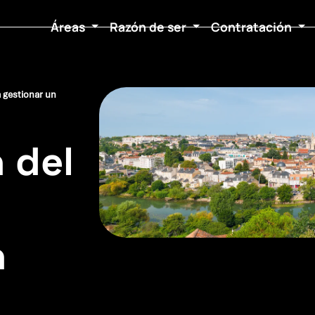
Áreas
Razón de ser
Contratación
 gestionar un
 del
n