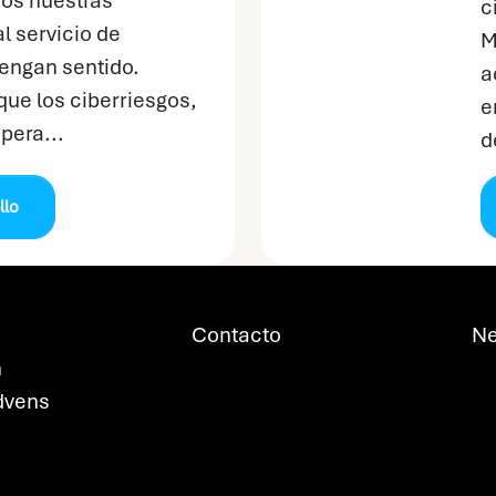
os nuestras
c
l servicio de
M
engan sentido.
a
que los ciberriesgos,
e
pera...
d
llo
Contacto
Ne
n
dvens