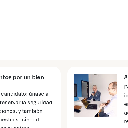
tos por un bien
A
P
o candidato: únase a
i
reservar la seguridad
e
ciones, y también
a
uestra sociedad.
r