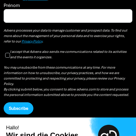
Prénom
Advens processes your data to manage customer and prospect data. To find out
more about the management of your personal data and to exercise your rights,
refer to our
Privacy Policy
.
I accept that Advens also sends me communications related to its activities
and the events it organizes.
You may unsubscribe from these communications at any time. For more
information on how to unsubscribe, our privacy practices, and how we are
committed to protecting and respecting your privacy, please review our Privacy
Policy.
By clicking submit below, you consent to allow advens.com to store and process
the personal information submitted above to provide you the content requested.
Hallo!
© 2026 Advens | Alle Rechte vorbehalten
Wir sind die Cookies
Datenschutzerklärung
Impressum
Cookie-Verwaltung