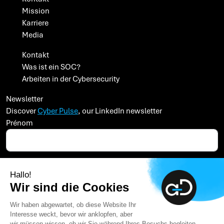
Mission
Karriere
Media
Kontakt
Was ist ein SOC?
Arbeiten in der Cybersecurity
Newsletter
Discover
Cyber Pulse
, our LinkedIn newsletter
Prénom
Advens processes your data to manage customer and prospect data. To find out
more about the management of your personal data and to exercise your rights,
Hallo!
refer to our
Privacy Policy
.
Wir sind die Cookies
I accept that Advens also sends me communications related to its activities
Wir haben abgewartet, ob diese Website Ihr
and the events it organizes.
Interesse weckt, bevor wir anklopfen, aber
wir müssen wissen, ob wir Sie während Ihres Besuchs begleiten