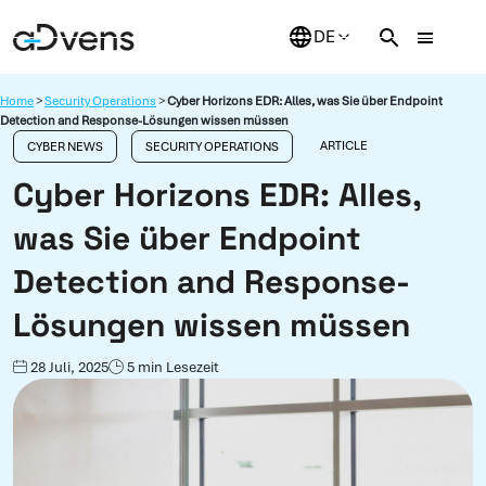
Zum
Inhalt
springen
Home
>
Security Operations
>
Cyber Horizons EDR: Alles, was Sie über Endpoint
Detection and Response-Lösungen wissen müssen
ARTICLE
CYBER NEWS
SECURITY OPERATIONS
Cyber Horizons EDR: Alles,
was Sie über Endpoint
Detection and Response-
Lösungen wissen müssen
28 Juli, 2025
5 min Lesezeit