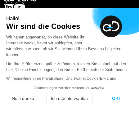
Expertise
Hallo!
Kontakt
Wir sind die Cookies
Mission
Wir haben abgewartet, ob diese Website Ihr
Karriere
Interesse weckt, bevor wir anklopfen, aber
Media
wir müssen wissen, ob wir Sie während Ihres Besuchs begleiten
können.
Kontakt
Um Ihre Präferenzen später zu ändern, klicken Sie einfach auf den
Was ist ein SOC?
Link 'Cookie-Einstellungen', den Sie im Fußbereich der Seite finden.
Arbeiten in der Cybersecurity
Wir respektieren Ihre Privatsphäre. Und zwar so
Cookie-Erklärung
Newsletter
Zustimmungen zertifiziert durch
Discover
Cyber Pulse
, our LinkedIn newsletter
Cybersicherheitsvorfall?
Nein danke
Ich möchte wählen
OK!
Prénom
Axeptio consent
Einwilligungsmanagementplattform: Passen Sie Ihre Optionen 
Unsere Plattform ermöglicht es Ihnen, Ihre Datenschutzeinstell
Advens processes your data to manage customer and prospect data. To find out
more about the management of your personal data and to exercise your rights,
refer to our
Privacy Policy
.