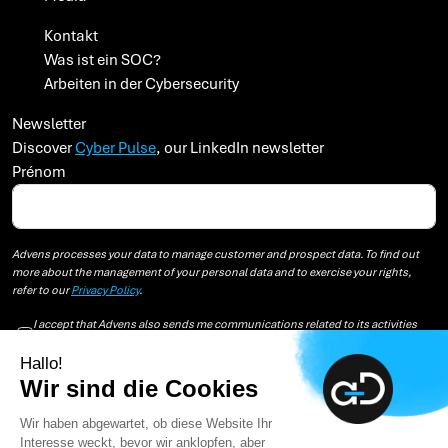
Kontakt
Was ist ein SOC?
Arbeiten in der Cybersecurity
Newsletter
Discover
Cyber Pulse
, our LinkedIn newsletter
Prénom
Advens processes your data to manage customer and prospect data. To find out
more about the management of your personal data and to exercise your rights,
refer to our
Privacy Policy
.
I accept that Advens also sends me communications related to its activities
and the events it organizes.
Hallo!
You may unsubscribe from these communications at any time. For more
Wir sind die Cookies
information on how to unsubscribe, our privacy practices, and how we are
committed to protecting and respecting your privacy, please review our Privacy
Wir haben abgewartet, ob diese Website Ihr
Policy.
Interesse weckt, bevor wir anklopfen, aber
By clicking submit below, you consent to allow advens.com to store and process