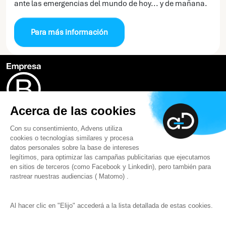
ante las emergencias del mundo de hoy... y de mañana.
Para más información
Acerca de las cookies
Aviso de certificación
Con su consentimiento, Advens utiliza
cookies o tecnologías similares y procesa
datos personales sobre la base de intereses
legítimos, para optimizar las campañas publicitarias que ejecutamos
en sitios de terceros (como Facebook y Linkedin), pero también para
rastrear nuestras audiencias ( Matomo) .
Áreas
Contratación
Al hacer clic en "Elijo" accederá a la lista detallada de estas cookies.
Acerca de Advens
Contacto