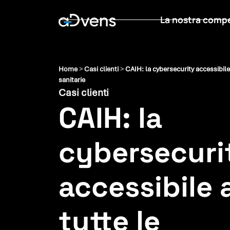
Vai
La nostra comp
al
contenuto
Home
>
Casi clienti
>
CAIH: la cybersecurity accessibile 
sanitarie
Casi clienti
CAIH: la
cybersecuri
accessibile 
tutte le