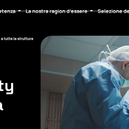
etenza
La nostra ragion d’essere
Selezione d
a tutte le strutture
ty
a