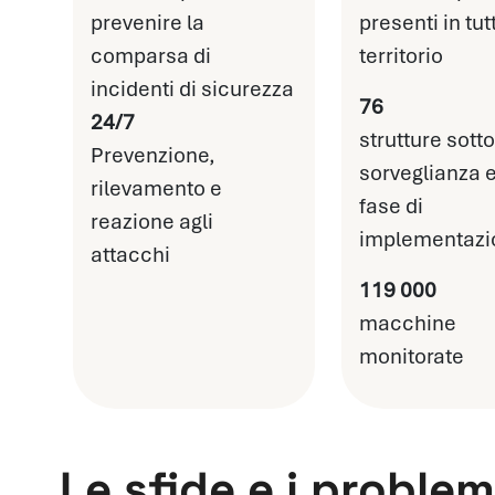
prevenire la
presenti in tutt
comparsa di
territorio
incidenti di sicurezza
76
24/7
strutture sotto
Prevenzione,
sorveglianza e
rilevamento e
fase di
reazione agli
implementazi
attacchi
119 000
macchine
monitorate
Le sfide e i problem