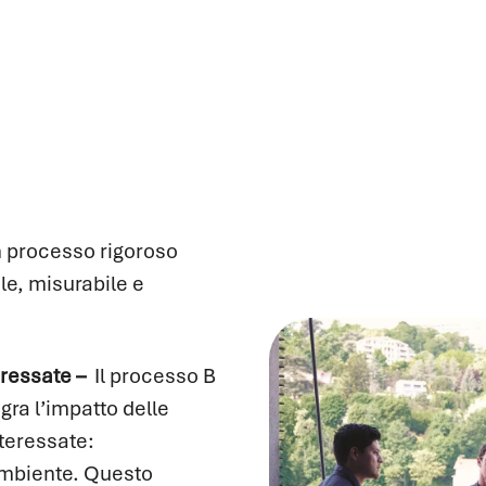
n processo rigoroso
le, misurabile e
eressate –
Il processo B
gra l’impatto delle
nteressate:
 ambiente. Questo