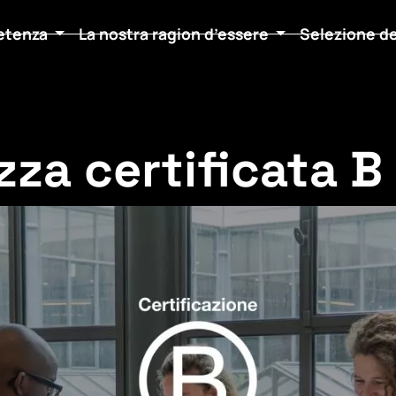
etenza
La nostra ragion d’essere
Selezione d
za certificata B