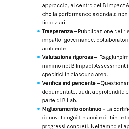
approccio, al centro del B Impact
che la performance aziendale non si
finanziari.
Trasparenza –
Pubblicazione dei ris
impatto: governance, collaboratori,
ambiente.
Valutazione
rigorosa –
Raggiungime
minimo nel B Impact Assessment (BI
specifici in ciascuna area.
Verifica
indipendente –
Questionari
documentate, audit approfondito e 
parte di B Lab.
Miglioramento
continuo –
La certif
rinnovata ogni tre anni e richiede l
progressi concreti. Nel tempo si app