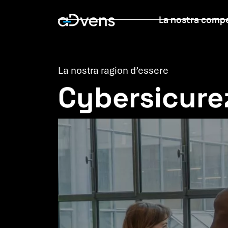
Vai
La nostra comp
al
contenuto
La nostra ragion d’essere
Cybersicurez