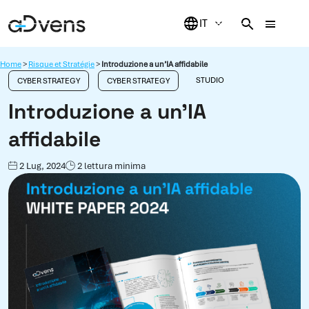
Vai
al
contenuto
Home
>
Risque et Stratégie
>
Introduzione a un’IA affidabile
STUDIO
CYBER STRATEGY
CYBER STRATEGY
Introduzione a un’IA
affidabile
2 Lug, 2024
2 lettura minima