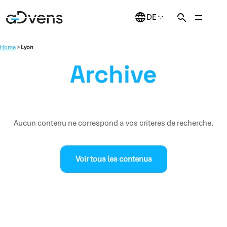
Zum
Inhalt
springen
Home
>
Lyon
Archive
Aucun contenu ne correspond a vos criteres de recherche.
Voir tous les contenus