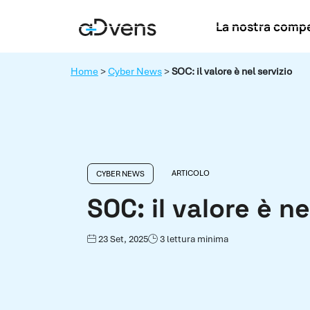
Vai
La nostra comp
al
contenuto
Home
>
Cyber News
>
SOC: il valore è nel servizio
ARTICOLO
CYBER NEWS
SOC: il valore è n
23 Set, 2025
3 lettura minima