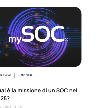
ARTICOLO
BER NEWS
al è la missione di un SOC nel
025?
et, 2025
3 min