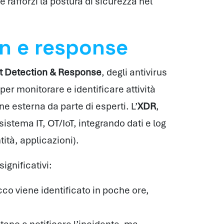
 rafforzi la postura di sicurezza nel
on e response
t Detection & Response
, degli antivirus
per monitorare e identificare attività
e esterna da parte di esperti. L’
XDR
,
istema IT, OT/IoT, integrando dati e log
tità, applicazioni).
significativi:
co viene identificato in poche ore,