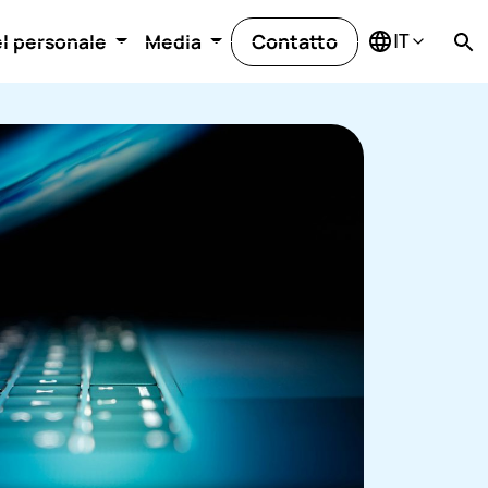
Contatto
el personale
Media