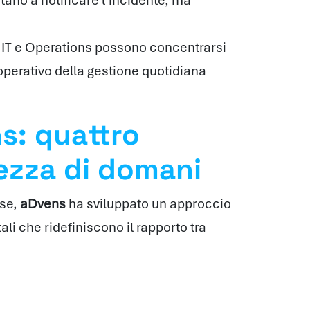
itano a notificare l’incidente, ma
 IT e Operations possono concentrarsi
o operativo della gestione quotidiana
ns: quattro
rezza di domani
nse,
aDvens
ha sviluppato un approccio
li che ridefiniscono il rapporto tra