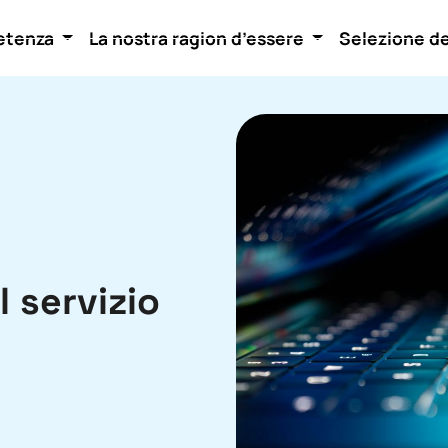
etenza
La nostra ragion d’essere
Selezione d
el servizio