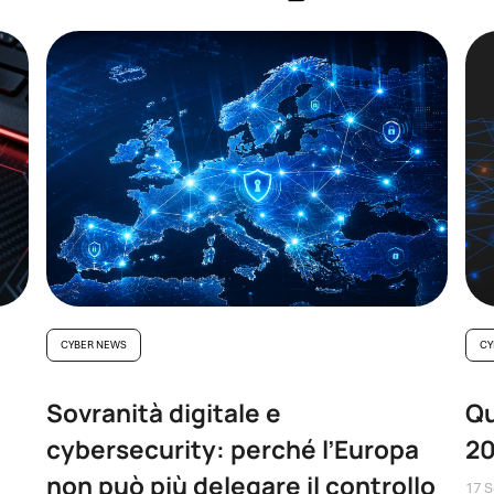
CYBER NEWS
CY
Sovranità digitale e
Qu
cybersecurity: perché l’Europa
2
non può più delegare il controllo
17 S