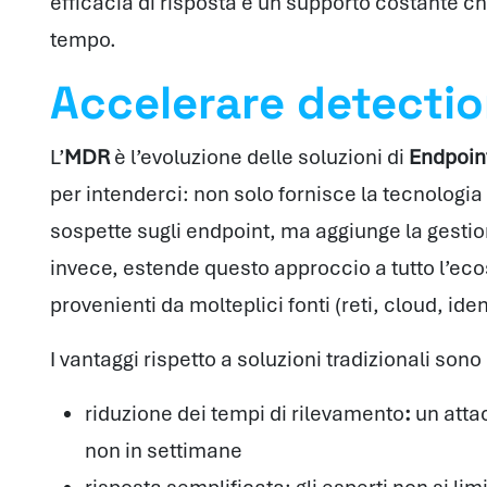
efficacia di risposta e un supporto costante che
tempo.
Accelerare detecti
L’
MDR
è l’evoluzione delle soluzioni di
Endpoin
per intenderci: non solo fornisce la tecnologia 
sospette sugli endpoint, ma aggiunge la gestion
invece, estende questo approccio a tutto l’ecos
provenienti da molteplici fonti (reti, cloud, iden
I vantaggi rispetto a soluzioni tradizionali sono 
riduzione dei tempi di rilevamento
:
un attac
non in settimane