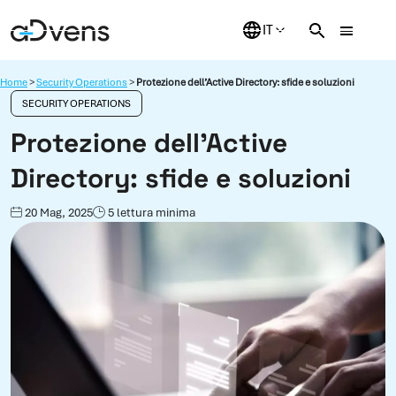
Vai
al
contenuto
Home
>
Security Operations
>
Protezione dell’Active Directory: sfide e soluzioni
SECURITY OPERATIONS
Protezione dell’Active
Directory: sfide e soluzioni
20 Mag, 2025
5 lettura minima