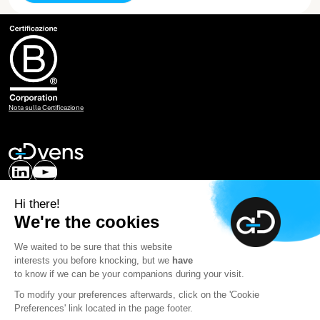
Nota sulla Certificazione
La nostra competenza
Hi there!
Selezione del personale
We're the cookies
A proposito di Advens
Contatto
We waited to be sure that this website
interests you before knocking, but we
have
SOC
to know if we can be your companions during your visit.
To modify your preferences afterwards, click on the 'Cookie
Newsletter
Preferences' link located in the page footer.