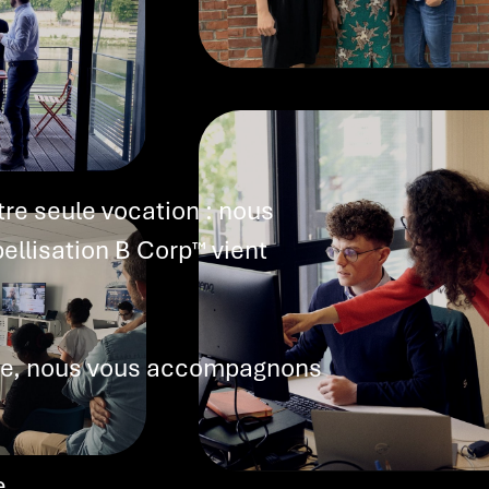
re seule vocation : nous
bellisation B Corp™ vient
rope, nous vous accompagnons
e.