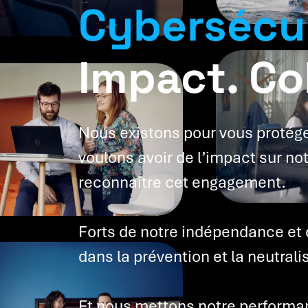
Cybersécur
Impact. Col
Nous existons pour vous protége
voulons avoir de l’impact sur no
reconnaître cet engagement.
Forts de notre indépendance et 
dans la prévention et la neutral
Et nous mettons notre performa