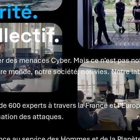
ité.
lectif.
r des menaces Cyber. Mais ce n’est pas not
tre monde, notre société, nos vies. Notre la
de 600 experts à travers la France et l’Eu
isation des attaques.
nce au service des Hommes et de la Planèt