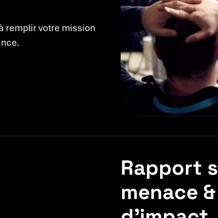
à remplir votre mission
ance.
Rapport su
menace &
d’impact