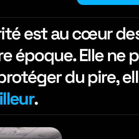
ité est au cœur de
e époque. Elle ne p
rotéger du pire, el
lleur
.