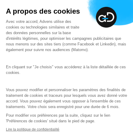
la menace cyber. C’est vrai. Mais ce n’est pas ce qui nous
définit le mieux. Plus que protéger vos données, nous
A propos des cookies
agissons, collectivement, face aux urgences du monde
Avec votre accord, Advens utilise des
d’aujourd’hui... et de demain.
cookies ou technologies similaires et traite
des données personnelles sur la base
d'intérêts légitimes, pour optimiser les campagnes publicitaires que
En savoir plus
nous menons sur des sites tiers (comme Facebook et Linkedin), mais
également pour suivre nos audiences (Matomo).
En cliquant sur "Je choisis" vous accéderez à la liste détaillée de ces
cookies.
Vous pouvez modifier et personnaliser les paramètres des finalités de
traitement de cookies et traceurs pour lesquels vous avez donné votre
Note d’information
accord. Vous pouvez également vous opposer à l'ensemble de ces
traitements. Votre choix sera enregistré pour une durée de 6 mois.
Pour modifier vos préférences par la suite, cliquez sur le lien
'Préférences de cookies' situé dans le pied de page.
Lire la politique de confidentialité
Expertise