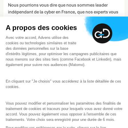
Nous pourrions vous dire que nous sommes leader
indépendant de la cyber en France, que nos experts vous
accompagnent partout dans le monde pour faire face à
la menace cyber. C’est vrai. Mais ce n’est pas ce qui nous
A propos des cookies
définit le mieux. Plus que protéger vos données, nous
Avec votre accord, Advens utilise des
agissons, collectivement, face aux urgences du monde
cookies ou technologies similaires et traite
d’aujourd’hui... et de demain.
des données personnelles sur la base
d'intérêts légitimes, pour optimiser les campagnes publicitaires que
nous menons sur des sites tiers (comme Facebook et Linkedin), mais
En savoir plus
également pour suivre nos audiences (Matomo).
En cliquant sur "Je choisis" vous accéderez à la liste détaillée de ces
cookies.
Vous pouvez modifier et personnaliser les paramètres des finalités de
traitement de cookies et traceurs pour lesquels vous avez donné votre
accord. Vous pouvez également vous opposer à l'ensemble de ces
Note d’information
traitements. Votre choix sera enregistré pour une durée de 6 mois.
Pour modifier vos préférences par la suite, cliquez sur le lien