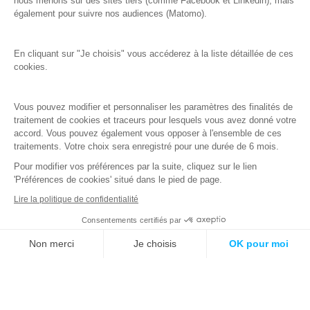
nous menons sur des sites tiers (comme Facebook et Linkedin), mais
également pour suivre nos audiences (Matomo).
Recrutement
Media
À propos d’Advens
En cliquant sur "Je choisis" vous accéderez à la liste détaillée de ces
Nous contacter
cookies.
Qu'est-ce qu'un SOC ?
Vous pouvez modifier et personnaliser les paramètres des finalités de
Travailler dans la cybersécurité
traitement de cookies et traceurs pour lesquels vous avez donné votre
accord. Vous pouvez également vous opposer à l'ensemble de ces
Newsletter
traitements. Votre choix sera enregistré pour une durée de 6 mois.
Email
*
Pour modifier vos préférences par la suite, cliquez sur le lien
'Préférences de cookies' situé dans le pied de page.
Lire la politique de confidentialité
ADVENS traite les données recueillies afin de vous envoyer des newsletters. Pour
Consentements certifiés par
en savoir plus sur la gestion de vos données personnelles et pour exercer vos
Assistance 24/7
droits, reportez-vous à notre
politique de protection des données.
Non merci
Je choisis
OK pour moi
J'accepte que mon adresse mail soit utilisée pour permettre de m'envoyer la
Axeptio consent
Plateforme de Gestion du Consentement : Personnalisez vos O
newsletter.
*
Notre plateforme vous permet d'adapter et de gérer vos paramètr