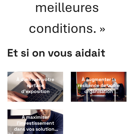
meilleures
conditions. »
Et si on vous aidait
À diminuer votre
À augmenter la
surface
résilience de votre
d’exposition
organisation
À maximiser
l’investissement
dans vos solutions