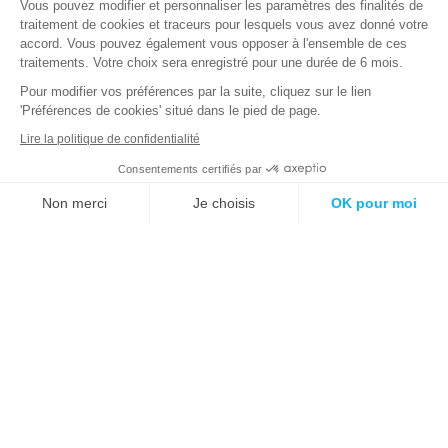
la menace cyber. C’est vrai. Mais ce n’est pas ce qui nous
Vous pouvez modifier et personnaliser les paramètres des finalités de
traitement de cookies et traceurs pour lesquels vous avez donné votre
définit le mieux. Plus que protéger vos données, nous
accord. Vous pouvez également vous opposer à l'ensemble de ces
agissons, collectivement, face aux urgences du monde
traitements. Votre choix sera enregistré pour une durée de 6 mois.
d’aujourd’hui... et de demain.
Pour modifier vos préférences par la suite, cliquez sur le lien
'Préférences de cookies' situé dans le pied de page.
En savoir plus
Lire la politique de confidentialité
Consentements certifiés par
Assistance 24/7
Non merci
Je choisis
OK pour moi
Axeptio consent
Plateforme de Gestion du Consentement : Personnalisez vos O
Notre plateforme vous permet d'adapter et de gérer vos paramètr
Note d’information
Expertise