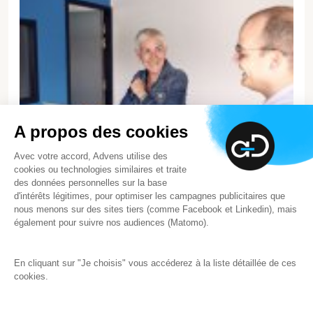
A propos des cookies
Avec votre accord, Advens utilise des
cookies ou technologies similaires et traite
des données personnelles sur la base
d'intérêts légitimes, pour optimiser les campagnes publicitaires que
nous menons sur des sites tiers (comme Facebook et Linkedin), mais
également pour suivre nos audiences (Matomo).
À propos d’Advens
En cliquant sur "Je choisis" vous accéderez à la liste détaillée de ces
Nous pourrions vous dire que nous sommes leader
cookies.
indépendant de la cyber en France, que nos experts vous
accompagnent partout dans le monde pour faire face à