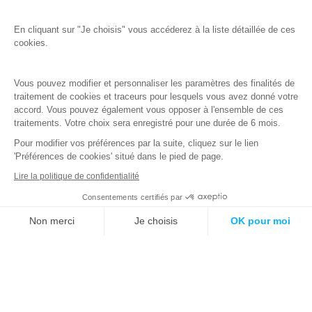
En cliquant sur "Je choisis" vous accéderez à la liste détaillée de ces
cookies.
Note d’information
Vous pouvez modifier et personnaliser les paramètres des finalités de
traitement de cookies et traceurs pour lesquels vous avez donné votre
accord. Vous pouvez également vous opposer à l'ensemble de ces
traitements. Votre choix sera enregistré pour une durée de 6 mois.
Expertise
Pour modifier vos préférences par la suite, cliquez sur le lien
Notre raison d’être
'Préférences de cookies' situé dans le pied de page.
Recrutement
Lire la politique de confidentialité
Media
À propos d’Advens
Consentements certifiés par
Assistance 24/7
Nous contacter
Non merci
Je choisis
OK pour moi
Qu'est-ce qu'un SOC ?
Axeptio consent
Plateforme de Gestion du Consentement : Personnalisez vos O
Travailler dans la cybersécurité
Notre plateforme vous permet d'adapter et de gérer vos paramètr
Newsletter
Email
*