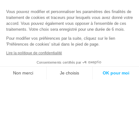
Vous pouvez modifier et personnaliser les paramètres des finalités de
traitement de cookies et traceurs pour lesquels vous avez donné votre
accord. Vous pouvez également vous opposer à l'ensemble de ces
traitements. Votre choix sera enregistré pour une durée de 6 mois.
Expertise
Pour modifier vos préférences par la suite, cliquez sur le lien
Notre raison d’être
'Préférences de cookies' situé dans le pied de page.
Recrutement
Lire la politique de confidentialité
Media
À propos d’Advens
Consentements certifiés par
Assistance 24/7
Nous contacter
Non merci
Je choisis
OK pour moi
Qu'est-ce qu'un SOC ?
Axeptio consent
Plateforme de Gestion du Consentement : Personnalisez vos O
Travailler dans la cybersécurité
Notre plateforme vous permet d'adapter et de gérer vos paramètr
Newsletter
Email
*
ADVENS traite les données recueillies afin de vous envoyer des newsletters. Pour