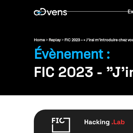
Aller
E
au
contenu
Home
>
Replay
>
FIC 2023 – « J’irai m’introduire chez vo
Évènement :
FIC 2023 - "J'