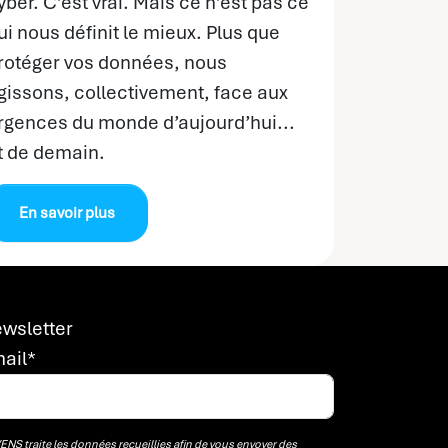
yber. C’est vrai. Mais ce n’est pas ce
ui nous définit le mieux. Plus que
rotéger vos données, nous
gissons, collectivement, face aux
rgences du monde d’aujourd’hui...
t de demain.
En savoir plus
wsletter
ail
*
NS traite les données recueillies afin de vous envoyer des