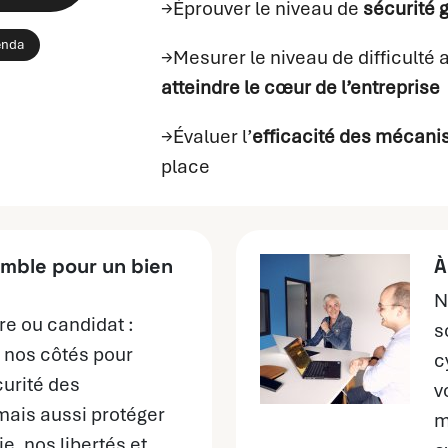
→Éprouver le niveau de
sécurité 
enda
→Mesurer le niveau de difficulté 
atteindre le cœur de l’entreprise
→Évaluer l’
efficacité des mécan
place
mble pour un bien
À
N
re ou candidat :
s
 nos côtés pour
c
curité des
v
mais aussi protéger
m
e, nos libertés et