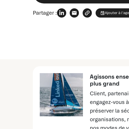
Partager :
Ajouter à l'ag
Agissons ense
plus grand
Client, partenai
engagez-vous à
préserver la sé
organisations, 
nos modes de vi