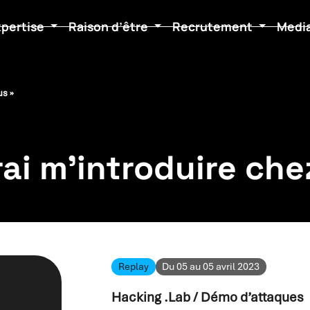
xpertise
Raison d’être
Recrutement
Medi
us »
irai m'introduire ch
Replay
Du 05 au 05 avril 2023
Hacking .Lab / Démo d’attaques