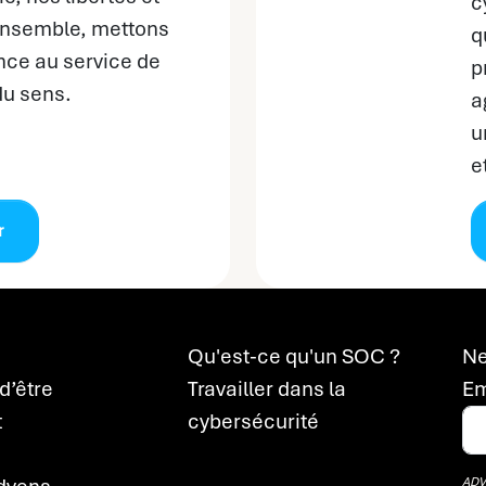
c
 Ensemble, mettons
q
nce au service de
p
du sens.
a
u
e
r
Qu'est-ce qu'un SOC ?
Ne
d’être
Travailler dans la
Em
t
cybersécurité
ADVE