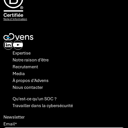
Note d’information
Expertise
Notre raison d’être
Recrutement
Media
À propos d’Advens
Nous contacter
A propos des cookies
Qu'est-ce qu'un SOC ?
Travailler dans la cybersécurité
Avec votre accord, Advens utilise des cookies ou technologies
similaires et traite des données personnelles sur la base d'intérêts
légitimes, pour optimiser les campagnes publicitaires que nous
Newsletter
menons sur des sites tiers (comme Facebook et Linkedin), mais
Email
*
également pour suivre nos audiences (Matomo).