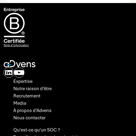
Note d’information
Expertise
Notre raison d’être
Recrutement
Media
À propos d’Advens
Nous contacter
A propos des cookies
Qu'est-ce qu'un SOC ?
Avec votre accord, Advens utilise des