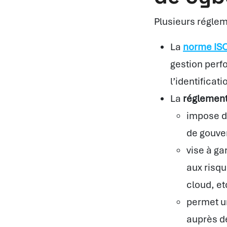
Plusieurs réglem
La
norme IS
gestion perf
l’identificat
La
réglement
impose d
de gouver
vise à ga
aux risq
cloud, etc
permet un
auprès de