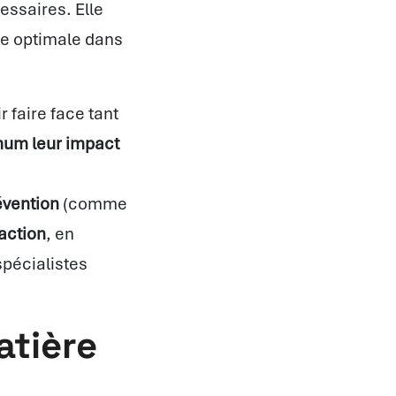
essaires. Elle
re optimale dans
r faire face tant
mum leur impact
évention
(comme
action
, en
spécialistes
atière