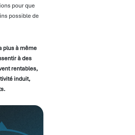
ions pour que
ins possible de
ra plus à même
nsentir à des
vent rentables,
ivité induit,
ts.