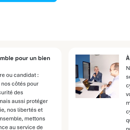
mble pour un bien
À
N
re ou candidat :
s
 nos côtés pour
c
curité des
v
mais aussi protéger
m
e, nos libertés et
c
 Ensemble, mettons
q
nce au service de
p