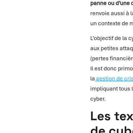
panne ou d’une 
renvoie aussi à 
un contexte de mu
L’objectif de la 
aux petites atta
(pertes financièr
Il est donc primo
la
gestion de cri
impliquant tous 
cyber.
Les te
de cyb