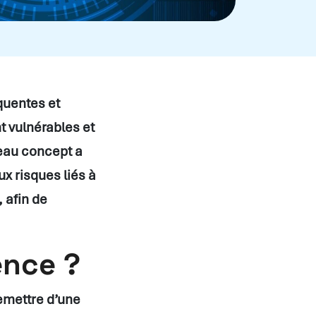
quentes et
t vulnérables et
veau concept a
ux risques liés à
 afin de
ence ?
emettre d’une