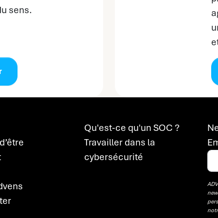
du sens.
a
u
e
r
Qu'est-ce qu'un SOC ?
Ne
d’être
Travailler dans la
Em
t
cybersécurité
Advens
ADVE
news
ter
pers
not