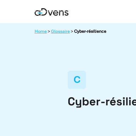
Aller
au
contenu
Home
>
Glossaire
>
Cyber-résilience
C
Cyber-résili