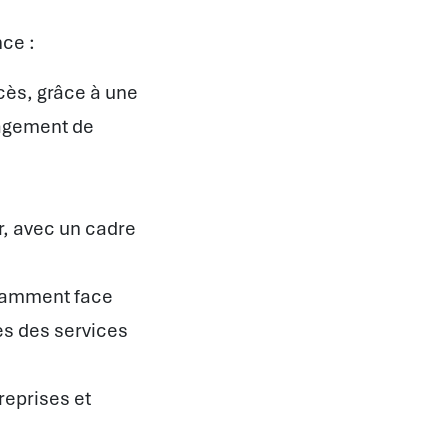
nce :
ccès, grâce à une
nagement de
r, avec un cadre
notamment face
es des services
reprises et