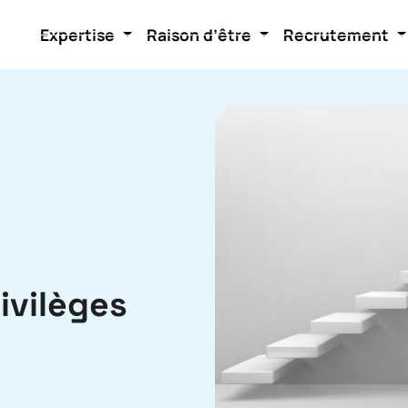
Expertise
Raison d’être
Recrutement
ivilèges