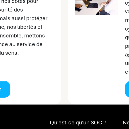
 nos côtés pour
c
curité des
v
mais aussi protéger
m
e, nos libertés et
c
 Ensemble, mettons
q
nce au service de
p
du sens.
a
u
e
r
Qu'est-ce qu'un SOC ?
Ne