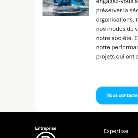
engagez-vous à
préserver la sé
organisations, 
nos modes de vi
notre société.
notre performa
projets qui ont 
A propos des
cookies
Nous contacte
Avec votre accord, Advens utilise des cookies ou technologies
similaires et traite des données personnelles sur la base
d'intérêts légitimes, pour optimiser les campagnes publicitaires
que nous menons sur des sites tiers (comme Facebook et
Linkedin), mais également pour suivre nos audiences (Matomo).
Expertise