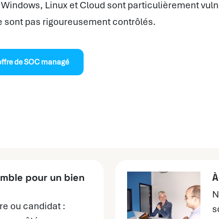
indows, Linux et Cloud sont particulièrement vulné
e sont pas rigoureusement contrôlés.
 offre de SOC managé
mble pour un bien
À
N
re ou candidat :
s