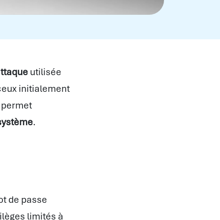
attaque
utilisée
ceux initialement
e permet
 système
.
mot de passe
lèges limités à