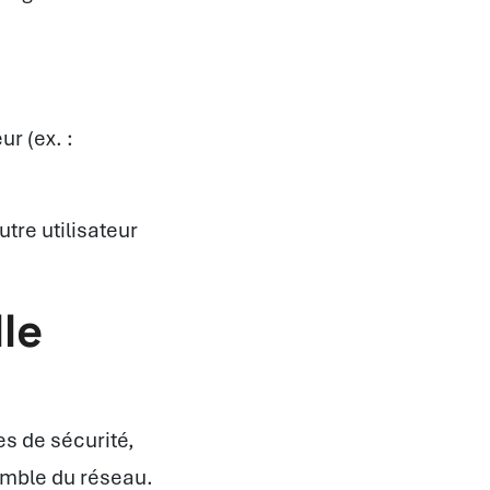
ur (ex. :
tre utilisateur
le
es de sécurité,
emble du réseau.