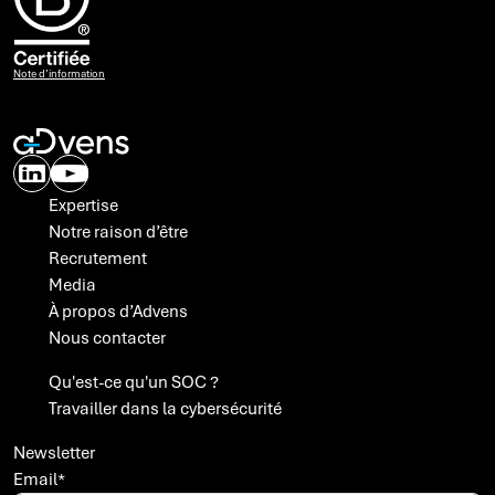
Note d’information
Expertise
Notre raison d’être
Recrutement
Media
À propos d’Advens
Nous contacter
 propos des cookies
Qu'est-ce qu'un SOC ?
Travailler dans la cybersécurité
c votre accord, Advens utilise des cookies ou technologies
ilaires et traite des données personnelles sur la base d'intérêts
itimes, pour optimiser les campagnes publicitaires que nous
Newsletter
ons sur des sites tiers (comme Facebook et Linkedin), mais
Email
*
alement pour suivre nos audiences (Matomo).