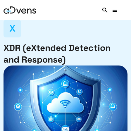
Aller
au
contenu
X
XDR (eXtended Detection
and Response)