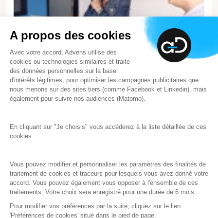
A propos des cookies
Avec votre accord, Advens utilise des
cookies ou technologies similaires et traite
des données personnelles sur la base
d'intérêts légitimes, pour optimiser les campagnes publicitaires que
nous menons sur des sites tiers (comme Facebook et Linkedin), mais
également pour suivre nos audiences (Matomo).
À propos d’Advens
En cliquant sur "Je choisis" vous accéderez à la liste détaillée de ces
Nous pourrions vous dire que nous sommes leader
cookies.
indépendant de la cyber en France, que nos experts vous
accompagnent partout dans le monde pour faire face à
la menace cyber. C’est vrai. Mais ce n’est pas ce qui nous
Vous pouvez modifier et personnaliser les paramètres des finalités de
traitement de cookies et traceurs pour lesquels vous avez donné votre
définit le mieux. Plus que protéger vos données, nous
accord. Vous pouvez également vous opposer à l'ensemble de ces
agissons, collectivement, face aux urgences du monde
traitements. Votre choix sera enregistré pour une durée de 6 mois.
d’aujourd’hui... et de demain.
Pour modifier vos préférences par la suite, cliquez sur le lien
'Préférences de cookies' situé dans le pied de page.