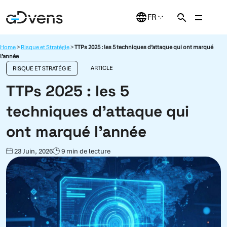
Aller
au
contenu
Home
>
Risque et Stratégie
>
TTPs 2025 : les 5 techniques d’attaque qui ont marqué
l’année
ARTICLE
RISQUE ET STRATÉGIE
TTPs 2025 : les 5
techniques d’attaque qui
ont marqué l’année
23 Juin, 2026
9 min de lecture