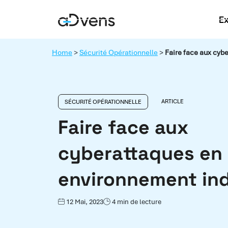
Aller
E
au
contenu
Home
>
Sécurité Opérationnelle
>
Faire face aux cyb
ARTICLE
SÉCURITÉ OPÉRATIONNELLE
Faire face aux
cyberattaques en
environnement ind
12 Mai, 2023
4 min de lecture