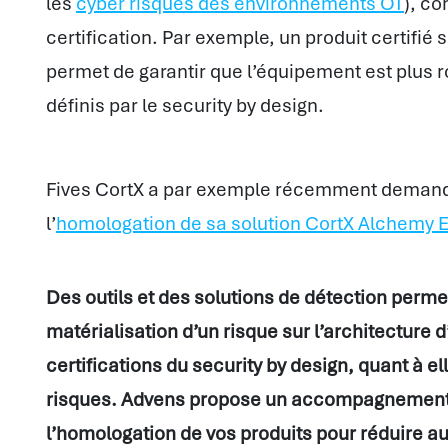
les
cyber risques des environnements OT
), c
certification. Par exemple, un produit certifi
permet de garantir que l’équipement est plus 
définis par le security by design.
Fives CortX a par exemple récemment deman
l’
homologation de sa solution CortX Alchemy 
Des outils et des solutions de détection permet
matérialisation d’un risque sur l’architecture 
certifications du security by design, quant à e
risques. Advens propose un accompagnement d
l’homologation de vos produits pour réduire a