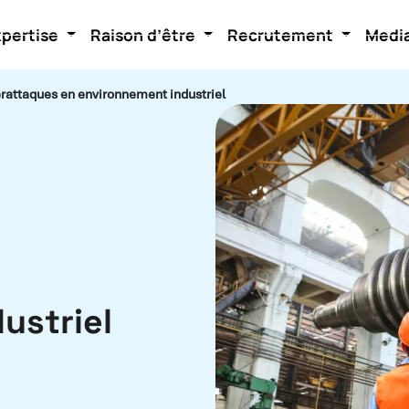
xpertise
Raison d’être
Recrutement
Medi
erattaques en environnement industriel
ustriel