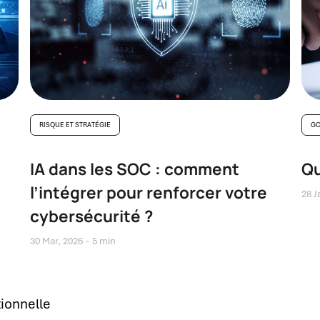
RISQUE ET STRATÉGIE
GO
IA dans les SOC : comment
Qu
l’intégrer pour renforcer votre
28 J
cybersécurité ?
30 Mar, 2026
5 min
tionnelle