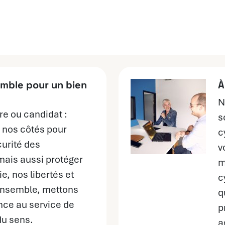
mble pour un bien
À
N
re ou candidat :
s
 nos côtés pour
c
curité des
v
mais aussi protéger
m
e, nos libertés et
c
 Ensemble, mettons
q
nce au service de
p
du sens.
a