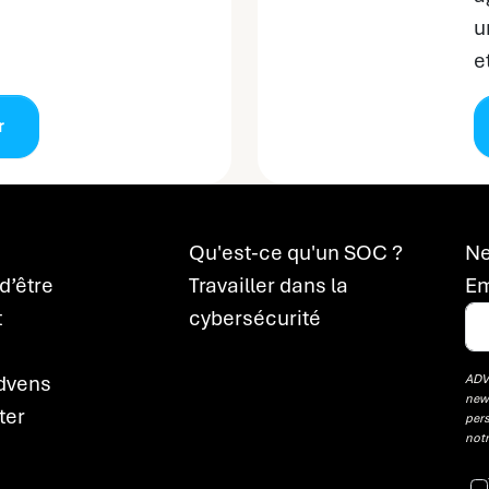
u
e
r
Qu'est-ce qu'un SOC ?
Ne
d’être
Travailler dans la
Em
t
cybersécurité
Advens
ADVE
news
ter
pers
not