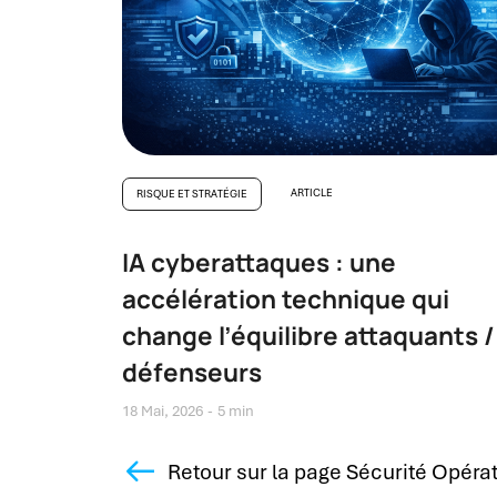
ARTICLE
RISQUE ET STRATÉGIE
IA cyberattaques : une
accélération technique qui
change l’équilibre attaquants /
défenseurs
18 Mai, 2026
5 min
Retour sur la page Sécurité Opéra