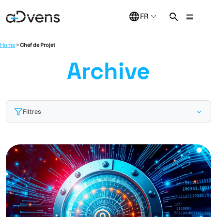
Aller
au
contenu
Home
>
Chef de Projet
Archive
Filtres