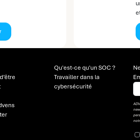
u
e
r
Qu'est-ce qu'un SOC ?
Ne
d’être
Travailler dans la
Em
t
cybersécurité
Advens
ADVE
news
ter
pers
not