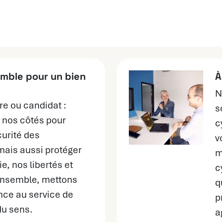
mble pour un bien
À
N
re ou candidat :
s
 nos côtés pour
c
curité des
v
mais aussi protéger
m
e, nos libertés et
c
 Ensemble, mettons
q
nce au service de
p
du sens.
a