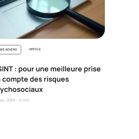
ARTICLE
WS ADVENS
INT : pour une meilleure prise
 compte des risques
ychosociaux
ep, 2024
5 min