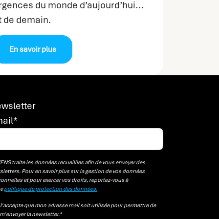
rgences du monde d’aujourd’hui...
t de demain.
En savoir plus
wsletter
ail
*
NS traite les données recueillies afin de vous envoyer des
letters. Pour en savoir plus sur la gestion de vos données
onnelles et pour exercer vos droits, reportez-vous à
re
politique de protection des données.
J'accepte que mon adresse mail soit utilisée pour permettre de
m'envoyer la newsletter.
*