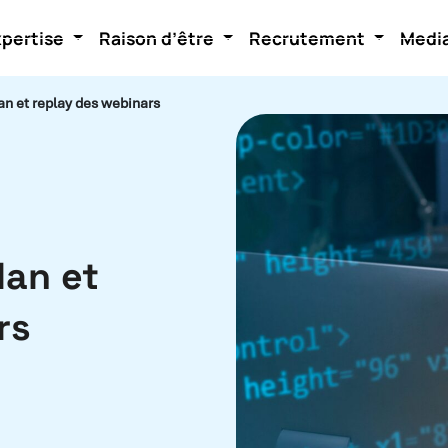
xpertise
Raison d’être
Recrutement
Medi
an et replay des webinars
lan et
ars