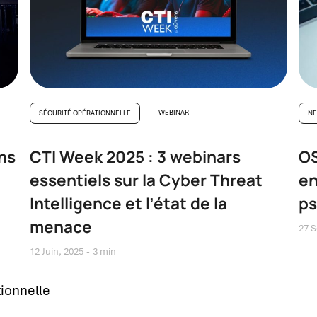
WEBINAR
SÉCURITÉ OPÉRATIONNELLE
NE
ans
CTI Week 2025 : 3 webinars
OS
essentiels sur la Cyber Threat
en
Intelligence et l’état de la
ps
menace
27 S
12 Juin, 2025
3 min
tionnelle