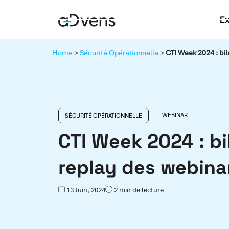
Aller
E
au
contenu
Home
>
Sécurité Opérationnelle
>
CTI Week 2024 : bil
WEBINAR
SÉCURITÉ OPÉRATIONNELLE
CTI Week 2024 : bi
replay des webin
13 Juin, 2024
2 min de lecture