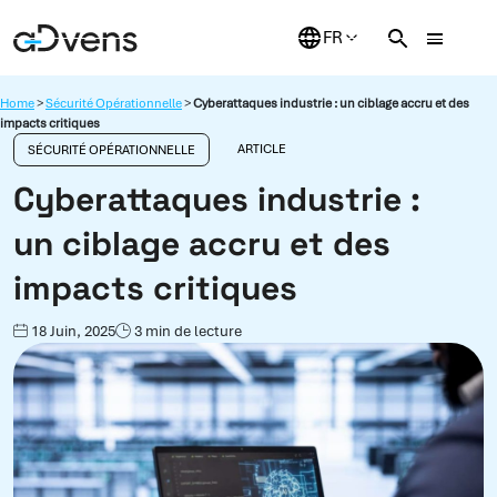
Aller
au
contenu
Home
>
Sécurité Opérationnelle
>
Cyberattaques industrie : un ciblage accru et des
impacts critiques
ARTICLE
SÉCURITÉ OPÉRATIONNELLE
Cyberattaques industrie :
un ciblage accru et des
impacts critiques
18 Juin, 2025
3 min de lecture