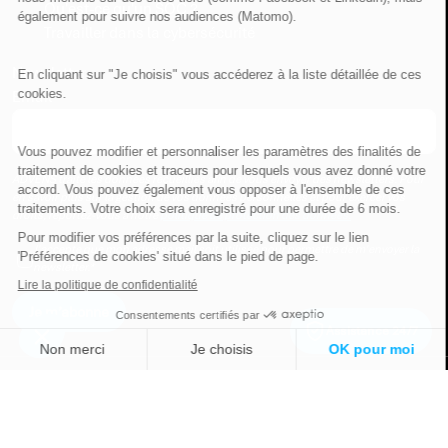
Qu'est-ce qu'un SOC ?
également pour suivre nos audiences (Matomo).
Travailler dans la cybersécurité
Newsletter
En cliquant sur "Je choisis" vous accéderez à la liste détaillée de ces
cookies.
Email
*
Vous pouvez modifier et personnaliser les paramètres des finalités de
traitement de cookies et traceurs pour lesquels vous avez donné votre
ADVENS traite les données recueillies afin de vous envoyer des newsletters. Pour
accord. Vous pouvez également vous opposer à l'ensemble de ces
en savoir plus sur la gestion de vos données personnelles et pour exercer vos
traitements. Votre choix sera enregistré pour une durée de 6 mois.
droits, reportez-vous à notre
politique de protection des données.
Pour modifier vos préférences par la suite, cliquez sur le lien
J'accepte que mon adresse mail soit utilisée pour permettre de m'envoyer la
'Préférences de cookies' situé dans le pied de page.
newsletter.
*
Lire la politique de confidentialité
Consentements certifiés par
Assistance 24/7
Non merci
Je choisis
OK pour moi
Axeptio consent
Plateforme de Gestion du Consentement : Personnalisez vos O
© 2026 Advens | Tous droits réservés
Politique de protection des données
Mentions légales
Gestion des cookies
Notre plateforme vous permet d'adapter et de gérer vos paramètr