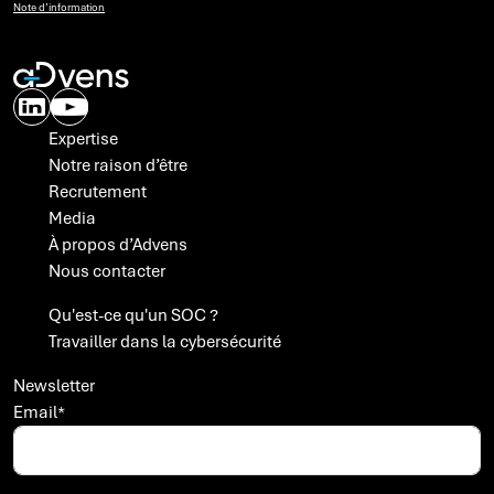
Note d’information
Expertise
Notre raison d’être
Recrutement
Media
À propos d’Advens
Nous contacter
A propos des cookies
Qu'est-ce qu'un SOC ?
Travailler dans la cybersécurité
Avec votre accord, Advens utilise des cookies ou technologies
similaires et traite des données personnelles sur la base d'intérêts
légitimes, pour optimiser les campagnes publicitaires que nous
Newsletter
menons sur des sites tiers (comme Facebook et Linkedin), mais
Email
*
également pour suivre nos audiences (Matomo).
En cliquant sur "Je choisis" vous accéderez à la liste détaillée de ces