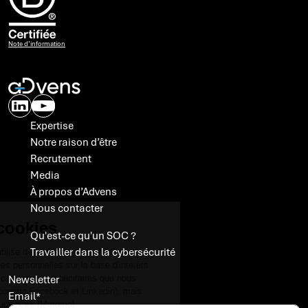
Note d’information
Expertise
Notre raison d’être
Recrutement
Media
À propos d’Advens
Nous contacter
A propos des cookies
Qu'est-ce qu'un SOC ?
Travailler dans la cybersécurité
Avec votre accord, Advens utilise des cookies ou technologies
similaires et traite des données personnelles sur la base d'intérêts
légitimes, pour optimiser les campagnes publicitaires que nous
Newsletter
menons sur des sites tiers (comme Facebook et Linkedin), mais
Email
*
également pour suivre nos audiences (Matomo).