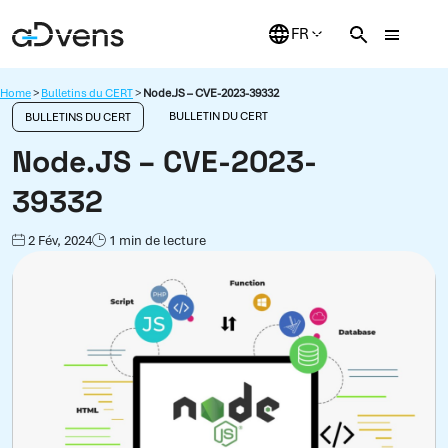
Aller
au
contenu
Home
>
Bulletins du CERT
>
Node.JS – CVE-2023-39332
BULLETIN DU CERT
BULLETINS DU CERT
Node.JS – CVE-2023-
39332
2 Fév, 2024
1 min de lecture