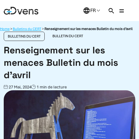
Aller
au
contenu
Home
>
Bulletins du CERT
>
Renseignement sur les menaces Bulletin du mois d’avril
BULLETIN DU CERT
BULLETINS DU CERT
Renseignement sur les
menaces Bulletin du mois
d’avril
27 Mai, 2024
1 min de lecture