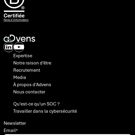
Note d’information
Expertise
Notre raison d’être
Recrutement
Media
À propos d’Advens
Nous contacter
A propos des cookies
Qu'est-ce qu'un SOC ?
Avec votre accord, Advens utilise des
Travailler dans la cybersécurité
cookies ou technologies similaires et traite
des données personnelles sur la base
d'intérêts légitimes, pour optimiser les campagnes publicitaires que
Newsletter
nous menons sur des sites tiers (comme Facebook et Linkedin), mais
Email
*
également pour suivre nos audiences (Matomo).