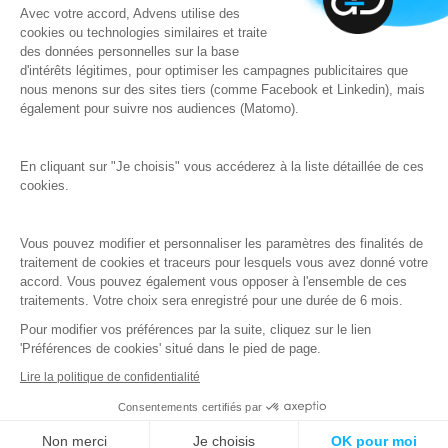
Qu'est-ce qu'un SOC ?
Avec votre accord, Advens utilise des
Travailler dans la cybersécurité
cookies ou technologies similaires et traite
des données personnelles sur la base
d'intérêts légitimes, pour optimiser les campagnes publicitaires que
Newsletter
nous menons sur des sites tiers (comme Facebook et Linkedin), mais
Email
*
également pour suivre nos audiences (Matomo).
En cliquant sur "Je choisis" vous accéderez à la liste détaillée de ces
ADVENS traite les données recueillies afin de vous envoyer des newsletters. Pour
cookies.
en savoir plus sur la gestion de vos données personnelles et pour exercer vos
droits, reportez-vous à notre
politique de protection des données.
Vous pouvez modifier et personnaliser les paramètres des finalités de
J'accepte que mon adresse mail soit utilisée pour permettre de m'envoyer la
traitement de cookies et traceurs pour lesquels vous avez donné votre
newsletter.
*
accord. Vous pouvez également vous opposer à l'ensemble de ces
traitements. Votre choix sera enregistré pour une durée de 6 mois.
Pour modifier vos préférences par la suite, cliquez sur le lien
'Préférences de cookies' situé dans le pied de page.
Lire la politique de confidentialité
© 2026 Advens | Tous droits réservés
Politique de protection des données
Mentions légales
Consentements certifiés par
Gestion des cookies
Assistance 24/7
Non merci
Je choisis
OK pour moi