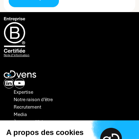
Note d’information
Expertise
Notre raison d’être
Recrutement
Media
À propos d’Advens
Nous contacter
A propos des cookies