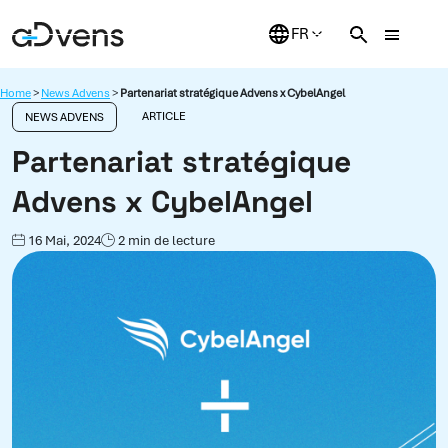
Aller
au
contenu
Home
>
News Advens
>
Partenariat stratégique Advens x CybelAngel
ARTICLE
NEWS ADVENS
Partenariat stratégique
Advens x CybelAngel
16 Mai, 2024
2 min de lecture