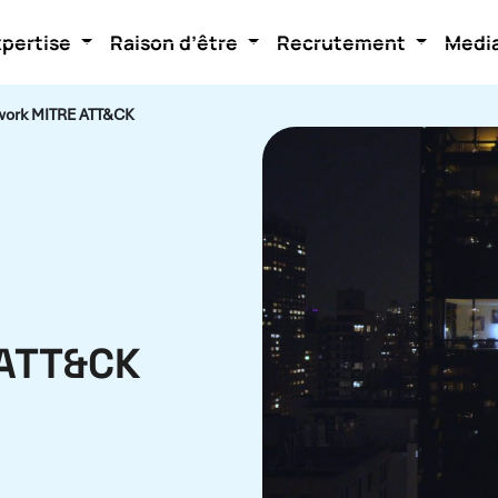
xpertise
Raison d’être
Recrutement
Medi
ework MITRE ATT&CK
 ATT&CK