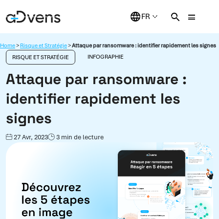
Aller
au
contenu
Home
>
Risque et Stratégie
>
Attaque par ransomware : identifier rapidement les signes
INFOGRAPHIE
RISQUE ET STRATÉGIE
Attaque par ransomware :
identifier rapidement les
signes
27 Avr, 2023
3 min de lecture