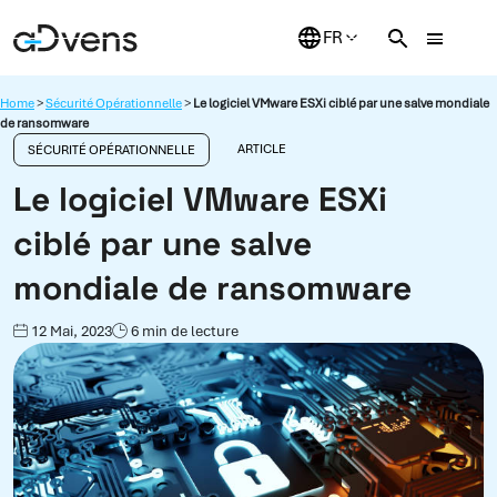
Aller
au
contenu
Home
>
Sécurité Opérationnelle
>
Le logiciel VMware ESXi ciblé par une salve mondiale
de ransomware
ARTICLE
SÉCURITÉ OPÉRATIONNELLE
Le logiciel VMware ESXi
ciblé par une salve
mondiale de ransomware
12 Mai, 2023
6 min de lecture