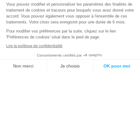
Vous pouvez modifier et personnaliser les paramètres des finalités de
traitement de cookies et traceurs pour lesquels vous avez donné votre
accord. Vous pouvez également vous opposer à l'ensemble de ces
traitements. Votre choix sera enregistré pour une durée de 6 mois.
Expertise
Pour modifier vos préférences par la suite, cliquez sur le lien
Notre raison d’être
'Préférences de cookies' situé dans le pied de page.
Recrutement
Lire la politique de confidentialité
Media
À propos d’Advens
Consentements certifiés par
Assistance 24/7
Nous contacter
Non merci
Je choisis
OK pour moi
Qu'est-ce qu'un SOC ?
Axeptio consent
Plateforme de Gestion du Consentement : Personnalisez vos O
Travailler dans la cybersécurité
Notre plateforme vous permet d'adapter et de gérer vos paramètr
Newsletter
Email
*
ADVENS traite les données recueillies afin de vous envoyer des newsletters. Pour
en savoir plus sur la gestion de vos données personnelles et pour exercer vos
droits, reportez-vous à notre
politique de protection des données.