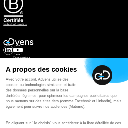
Note d’information
Expertise
Notre raison d’être
A propos des cookies
Recrutement
Media
Avec votre accord, Advens utilise des
cookies ou technologies similaires et traite
À propos d’Advens
des données personnelles sur la base
Nous contacter
d'intérêts légitimes, pour optimiser les campagnes publicitaires que
nous menons sur des sites tiers (comme Facebook et Linkedin), mais
Qu'est-ce qu'un SOC ?
également pour suivre nos audiences (Matomo).
Travailler dans la cybersécurité
Newsletter
En cliquant sur "Je choisis" vous accéderez à la liste détaillée de ces