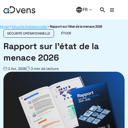
Aller
au
contenu
Home
>
Sécurité Opérationnelle
>
Rapport sur l’état de la menace 2026
ÉTUDE
SÉCURITÉ OPÉRATIONNELLE
Rapport sur l’état de la
menace 2026
2 Avr, 2026
3 min de lecture